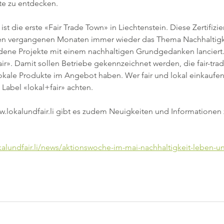
e zu entdecken.
t die erste «Fair Trade Town» in Liechtenstein. Diese Zertifizier
den vergangenen Monaten immer wieder das Thema Nachhaltigke
dene Projekte mit einem nachhaltigen Grundgedanken lanciert
+fair». Damit sollen Betriebe gekennzeichnet werden, die fair-tra
okale Produkte im Angebot haben. Wer fair und lokal einkaufe
Label «lokal+fair» achten. 
.lokalundfair.li gibt es zudem Neuigkeiten und Informatione
kalundfair.li/news/aktionswoche-im-mai-nachhaltigkeit-leben-