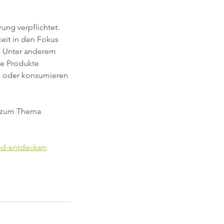
ung verpflichtet. 
it in den Fokus 
. Unter anderem 
de Produkte 
n oder konsumieren 
n zum Thema 
und-entdecken