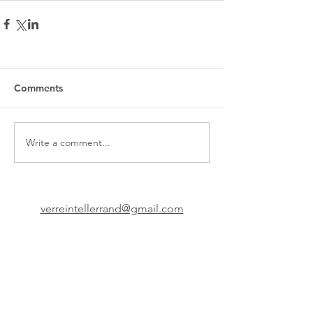
Comments
Write a comment...
verreintellerrand@gmail.com
© 2022 by Tellerrand - Verein für
solidarisches Handeln