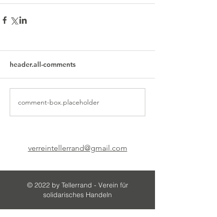
header.all-comments
comment-box.placeholder
verreintellerrand@gmail.com
© 2022 by Tellerrand - Verein für
solidarisches Handeln