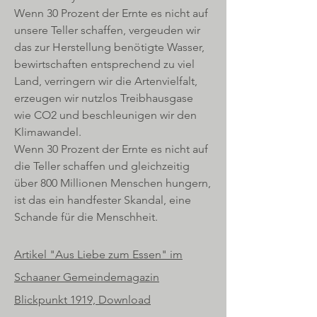
Wenn 30 Prozent der Ernte es nicht auf
unsere Teller schaffen, vergeuden wir
das zur Herstellung benötigte Wasser,
bewirtschaften entsprechend zu viel
Land, verringern wir die Artenvielfalt,
erzeugen wir nutzlos Treibhausgase
wie CO2 und beschleunigen wir den
Klimawandel.
Wenn 30 Prozent der Ernte es nicht auf
die Teller schaffen und gleichzeitig
über 800 Millionen Menschen hungern,
ist das ein handfester Skandal, eine
Schande für die Menschheit.
Artikel
"Aus Liebe zum Essen" im
Schaaner Gemeindemagazin
Blickpunkt 1919, Download