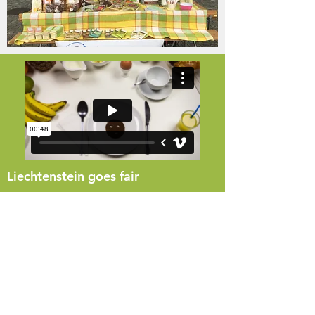
Liechtenstein goes fair
Das 40-Sekunden-Filmle „Ich bin dabei -
Liechtenstein goes fair“ wurde im ersten
Halbjahr 2015 entwickelt und von Tobias
Ludescher und Tjil Bex produziert. Er lief
beim Liechtensteinischen Filmfest im
Sommer 2015 täglich im Takino, wurde im
Facebook geteilt und ist auch online